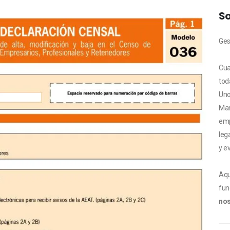
So
Ges
Cua
tod
Uno
Man
emp
leg
y e
Aqu
fun
no