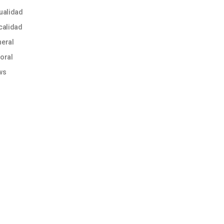
ualidad
calidad
eral
oral
ws