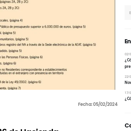
En
02/0
¿Có
pre
22/0
Nov
17/0
¿Có
Fecha: 05/02/2024
C